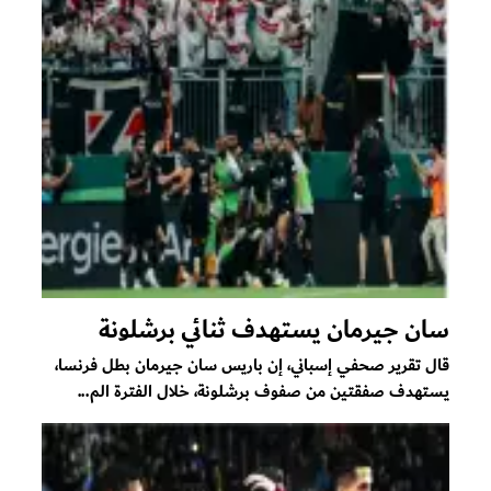
سان جيرمان يستهدف ثنائي برشلونة
قال تقرير صحفي إسباني، إن باريس سان جيرمان بطل فرنسا،
يستهدف صفقتين من صفوف برشلونة، خلال الفترة الم...