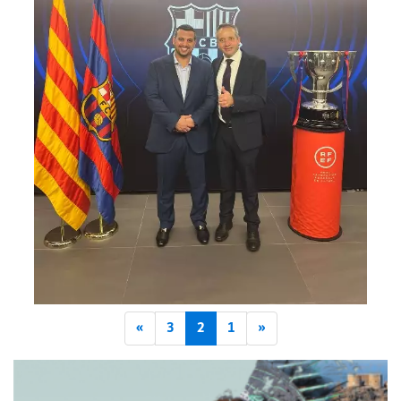
»
3
2
1
«