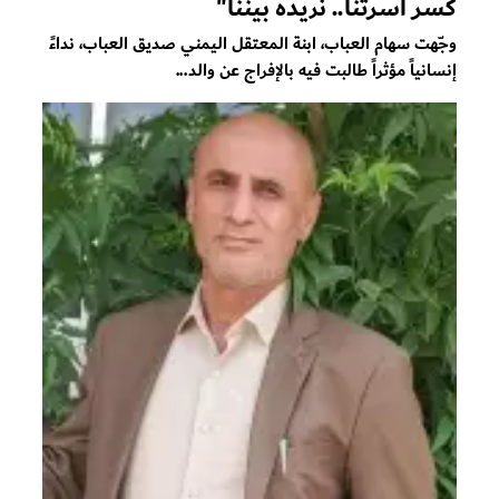
كسر أسرتنا.. نريده بيننا"
وجّهت سهام العباب، ابنة المعتقل اليمني صديق العباب، نداءً
إنسانياً مؤثراً طالبت فيه بالإفراج عن والد...