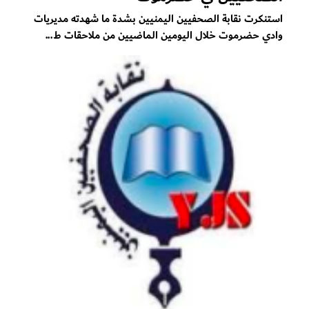
استنكرت نقابة الصحفيين اليمنيين بشدة ما شهدته مديريات
وادي حضرموت خلال اليومين الماضيين من ملاحقات ط...