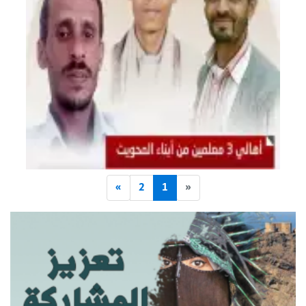
»
2
1
«