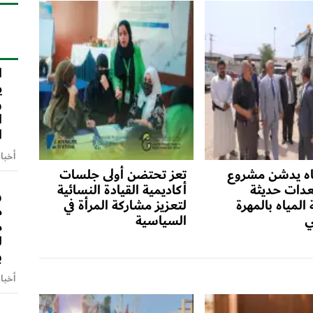
ا
ا
ي
و
ا
ا
أخبا
ياه يدشن مشروع
تعز تحتضن أولى جلسات
دات حديثة
أكاديمية القيادة النسائية
و
لمياه بالمهرة
لتعزيز مشاركة المرأة في
م
ي
السياسية
م
ل
ب
أخبا