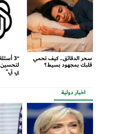
سحر الدقائق.. كيف تحمي
“3 أسئ
قلبك بمجهود بسيط؟
لتحسين 
بي تي"
اخبار دولية