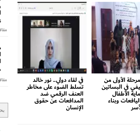
و
ا
ن
مقالا
م
ا
ا
د
مرحلة الأولى من
في لقاء دولي.. نور خالد
مقالا
ي في البساتين
تسلط الضوء على مخاطر
اية الأطفال
العنف الرقمي ضد
يافعات وبناء
المدافعات عن حقوق
أسر
الإنسان
أ