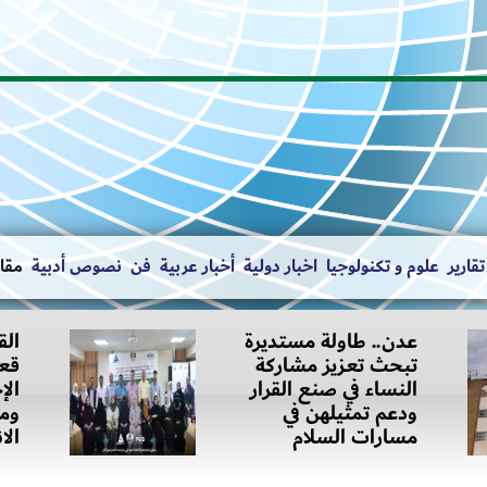
تقارير
علوم و تكنولوجيا
اخبار دولية
أخبار عربية
فن
نصوص أدبية
مقال
عدن.. طاولة مستديرة
الق
تبحث تعزيز مشاركة
قعط
النساء في صنع القرار
الإ
ودعم تمثيلهن في
ومح
مسارات السلام
الا