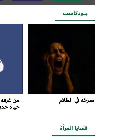
بــــودكاست
صرخة في الظلام
من غرفة 
حياة جدي
قضايا المرأة