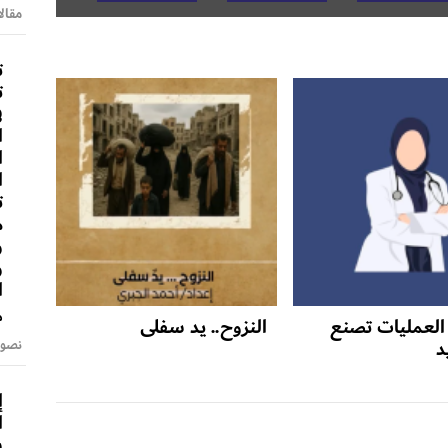
مقالا
ت
ت
ف
ا
ا
ا
ت
م
و
و
ا
م
العمليات تصنع
النزوح.. يد سفلى
د
نصوص
إ
ا
س