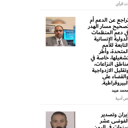
ت الرأي
راجع عن الدعم أم
صحيح مسار الهدر
ي دعم المنظمات
لدولية الإنسانية
لتابعة للأمم
لمتحدة، وأطر
شغيلها، خاصة في
ناطق النزاعات،
تقليل الازدواجية
القضاء على
لبيروقراطية.
حمد عبيد
 أدبية
يران وتصدير
لفوضى عشر
نوات في اليمن