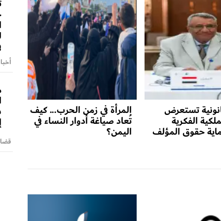
ت
ج
ا
ل
ف
أخبا
م
ا
نونية تستعرض
المرأة في زمن الحرب... كيف
ش
لكية الفكرية
تُعاد صياغة أدوار النساء في
إ
اية حقوق المؤلف
اليمن؟
قضايا