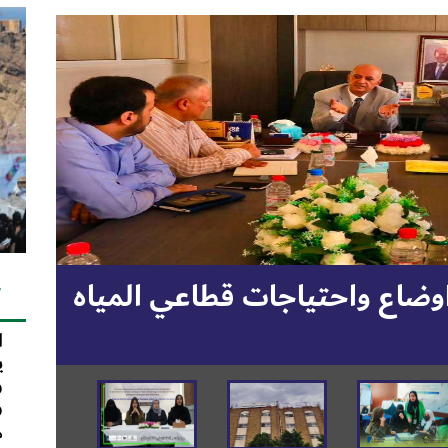
ع تسليم معدات حديثة
ك
بدعم دولي
ا
ي
و
و
م