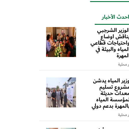
حدث الأخبار
لوزير الشرجبي
ناقش اوضاع
احتياجات قطاعي
لمياه والبيئة في
لمهرة
ر محلية
زير المياه يدشن
شروع تسليم
عدات حديثة
مؤسسة المياه
المهرة بدعم دولي
ر محلية