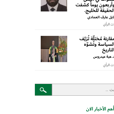
أربعون يوماً كشفت
لحقيقة للخليج.
ايل عارف العمادي
ت الرأي
قارنة مُختلّة تُزيّف
لسياسة وتُشوّه
لتاريخ
. هبة عيدروس
ت الرأي
هم الأخبار الان