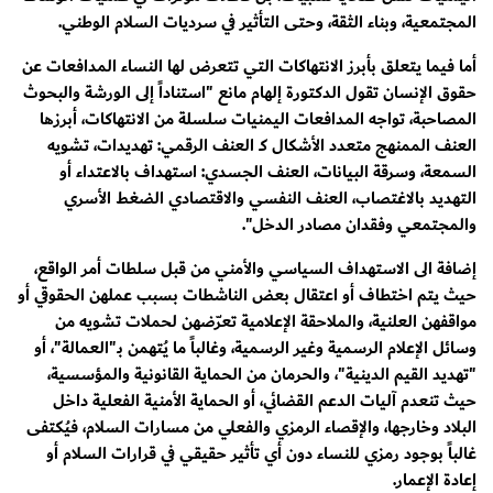
المجتمعية، وبناء الثقة، وحتى التأثير في سرديات السلام الوطني.
أما فيما يتعلق بأبرز الانتهاكات التي تتعرض لها النساء المدافعات عن
حقوق الإنسان تقول الدكتورة إلهام مانع "استناداً إلى الورشة والبحوث
المصاحبة، تواجه المدافعات اليمنيات سلسلة من الانتهاكات، أبرزها
العنف الممنهج متعدد الأشكال كـ العنف الرقمي: تهديدات، تشويه
السمعة، وسرقة البيانات، العنف الجسدي: استهداف بالاعتداء أو
التهديد بالاغتصاب، العنف النفسي والاقتصادي الضغط الأسري
والمجتمعي وفقدان مصادر الدخل".
إضافة الى الاستهداف السياسي والأمني من قبل سلطات أمر الواقع،
حيث يتم اختطاف أو اعتقال بعض الناشطات بسبب عملهن الحقوقي أو
مواقفهن العلنية، والملاحقة الإعلامية تعرّضهن لحملات تشويه من
وسائل الإعلام الرسمية وغير الرسمية، وغالباً ما يُتهمن بـ"العمالة"، أو
"تهديد القيم الدينية"، والحرمان من الحماية القانونية والمؤسسية،
حيث تنعدم آليات الدعم القضائي، أو الحماية الأمنية الفعلية داخل
البلاد وخارجها، والإقصاء الرمزي والفعلي من مسارات السلام، فيُكتفى
غالباً بوجود رمزي للنساء دون أي تأثير حقيقي في قرارات السلام أو
إعادة الإعمار.