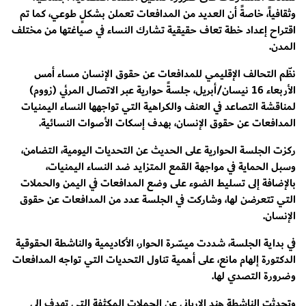
وثقافياً، خاصةً أن العديد من المدافعات تعملن بشكلٍ طوعي، كما تم
اقتراح إعداد خطة تعاف حقيقية تشارك النساء في صياغتها من مختلف
المدن.
نظّم التحالف الإقليمي للمدافعات عن حقوق الإنسان مساء أمس
الأربعاء 16 نيسان/أبريل، جلسةً حوارية عبر الاتصال المرئي (زووم)
لمناقشة التصاعد في العنف والكراهية التي تواجهها النساء اليمنيات
المدافعات عن حقوق الإنسان، بهدف إسكات الأصوات النسائية.
ركزت الجلسة الحوارية على الحديث عن التحديات اليومية، التضامن،
وسبل الحماية في مواجهة القمع المتزايد ضد النساء اليمنيات،
بالإضافة إلى تسليط الضوء على وضع المدافعات في اليمن والحملات
التي تتعرضن لها، وشاركت في الجلسة عدد من المدافعات عن حقوق
الإنسان.
في بداية الجلسة، شددت ميسّرة الحوار، الأكاديمية والناشطة الحقوقية
الدكتورة إلهام مانع، على أهمية تناول التحديات التي تواجه المدافعات
وضرورة التصدي لها.
وتحدثت الناشطة هند الإرياني عن الحملات المكثفة التي تهدف إلى