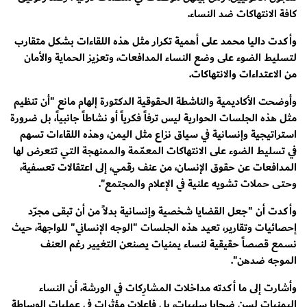
كافة الانتهاكات ضد النساء.
وأكدت داليا محمد على أهمية تكرار مثل هذه اللقاءات بشكل متقارب
لتسليط الضوء على وضع النساء المدافعات، وتعزيز الحماية والأمان
من الاعتداءات والانتهاكات.
وأوضحت الأكاديمية والناشطة الحقوقية الدكتورة إلهام مانع "أن تنظيم
مثل هذه الجلسات الحوارية ليس ترفاً فكرياً أو نشاطاً جانبياً، بل ضرورة
استراتيجية وإنسانية في سياق نزاع مثل اليمن، وهذه اللقاءات تسهم
في تسليط الضوء على الانتهاكات المعمّمة والممنهجة التي تتعرض لها
المدافعات عن حقوق الإنسان، من عنف رقمي، إلى اعتقالات تعسفية،
وحتى حملات تشويه علنية في الإعلام والمجتمع".
وأكدت أن "جعل القضايا شخصية وإنسانية بدلاً من أن تبقى مجرّد
إحصائيات وتقارير، تعيد هذه الجلسات "الوجه الإنساني" للواجهة، حيث
نسمع قصصاً حقيقية لنساء يمنيات يصنعن التغيير رغم العنف
الموجه ضدهن".
وأشارت إلى ما أكدته مداخلات المشارِكات في الورشة، أن النساء
اليمنيات لسن ضحايا سلبيات، بل فاعلات مؤثرات في عمليات الوساطة