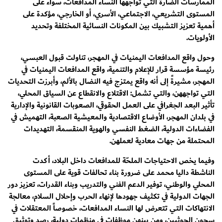
الممارسات الضارة التي تواجهها النساء المدافعات، سواء على
المستوى التشريعي، الاجتماعي، الأسري، أو الخارجي، مؤكدة على
أهمية تعزيز التشبيك بين المكونات النسائية المختلفة وتحديد
الأولويات.
وحول واقع المدافعات اليمنيات في المهجر، تناولت قبول العبسي،
رئيسة مؤسسة قرار للإعلام والتنمية، واقع المدافعات اليمنيات في
المهجر، مشيرةً إلى أنه واقع يمتزج فيه النضال بالألم، وأبرزت التحديات
التي تواجههن، والتي تشمل: الاقتلاع والانقطاع عن السياق المحلي،
تأثير البعد الجغرافي على العمل الحقوقي، الصعوبات القانونية والإدارية
في بلدان المهجر، الأوضاع الاقتصادية والمعيشية الصعبة، التهميش في
الفضاءات الدولية، الضغط النفسي والهوية المنقسمة، التهديدات
المحتملة من جهات معادية لعملهن.
وفيما يخص الاحتياجات الملحّة للمدافعات داخل البلاد، أكدت
الناشطة داليا محمد على ضرورة بناء تحالفات قوية على المستوى
المحلي والوطني، توفير الدعم الفني والتدريب وبناء القدرات، تعزيز دور
الجهات الدولية في تكثيف جهودها لإنهاء الحرب وإحلال السلام، معالجة
الانتهاكات التي تتعرض لها النساء المدافعات، خصوصاً المعتقلات في
سجون الحوثيين، ومن بينهن موظفات في منظمات دولية، رصد وتوثيق