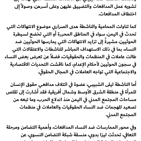
تشويه عمل المدافعات والتضييق عليهن وعلى أسرهن، وصولاً إلى
اختطاف المدافعات.
كما تناولت المحامية والناشطة هدى الصراري موضوع الانتهاكات التي
تحدث في اليمن، سواء في المناطق المحررة أو التي تخضع لسيطرة
الحوثيين، مشيرةً إلى تزايد الانتهاكات التي يمارسها الحوثيين ضد
النساء، بما في ذلك الاستهداف المباشر للناشطات والاعتقالات التي
طالت عاملات في المنظمات والحقوقيات، فضلاً عن تعرض بعض النساء
في سجون الحوثيين لأحكام الإعدام، كما ناقشت التحديات الاقتصادية
والاجتماعية التي تواجه العاملات في المجال الحقوقي.
أما الناشطة ليلى الشبيبي، عضوة في ائتلاف مدافعي حقوق الإنسان
للمرأة في منطقة الشرق الأوسط وشمال أفريقيا، فقد أشارت إلى تقلص
مساحات المجتمع المدني في اليمن منذ اندلاع الحرب، وما تبعه من
تصعيد للهجمات ضد النساء الحقوقيات والعاملات في منظمات
المجتمع المدني.
وفي محور الممارسات ضد النساء المدافعات، وأهمية التضامن ومرحلة
التعافي، تحدثت ليزا بدوي، منسقة شبكة التضامن النسوي، عن