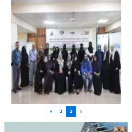
»
2
1
«