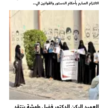
الالتزام الصارم بأحكام الدستور والقوانين الي...
العميد الركن الدكتور فضل طهشة ينتقد