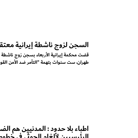
السجن لزوج ناشطة إيرانية معتقل
قضت محكمة إيرانية الأربعاء بسجن زوج ناشطة م
طهران، ست سنوات بتهمة "التآمر ضد الأمن القوم
اطباء بلا حدود : المدنيين هم الضح
الرئيسيين لألغام الحوثي في خطوط