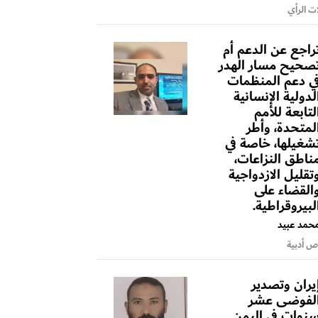
ت الرأي
راجع عن الدعم أم
صحيح مسار الهدر
ي دعم المنظمات
لدولية الإنسانية
لتابعة للأمم
لمتحدة، وأطر
شغيلها، خاصة في
ناطق النزاعات،
تقليل الازدواجية
القضاء على
لبيروقراطية.
حمد عبيد
 أدبية
يران وتصدير
لفوضى عشر
نوات في اليمن