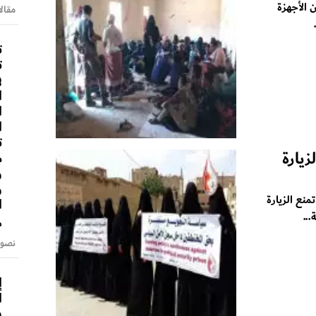
 الأجهزة
مقالا
ت
ت
ف
ا
ا
ا
ت
زيارة
م
و
و
نع الزيارة
ا
..
م
نصوص
إ
ا
س