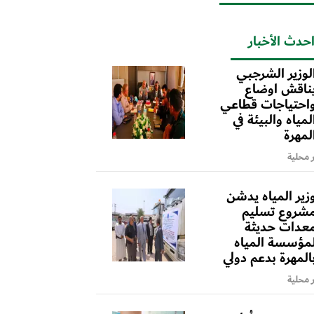
حدث الأخبار
لوزير الشرجبي
ناقش اوضاع
احتياجات قطاعي
لمياه والبيئة في
لمهرة
ر محلية
زير المياه يدشن
شروع تسليم
عدات حديثة
مؤسسة المياه
المهرة بدعم دولي
ر محلية