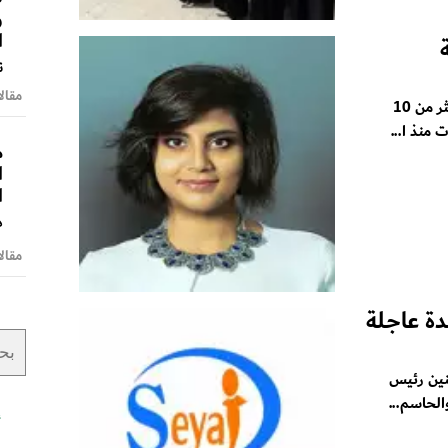
و
ا
ن
مقالا
تبدأ محاكمة لجين الهذلول، وهي واحدة ضمن أكثر من 10
منذ ا...
م
ا
ا
د
مقالا
ة عاجـلة
نين رئيس
لحاسم...
أ