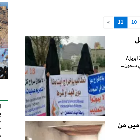
»
11
10
ل
طالبت رابطة أمهات المختطفين، اليوم السبت 20 ابريل/
ي سجون...
ك
ا
ي
و
قادمين من
و
م