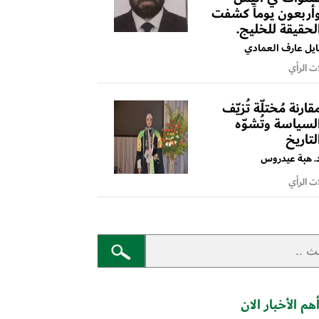
أربعون يوماً كشفت
لحقيقة للخليج.
ايل عارف العمادي
ت الرأي
قارنة مُختلّة تُزيّف
لسياسة وتُشوّه
لتاريخ
. هبة عيدروس
ت الرأي
هم الأخبار الان