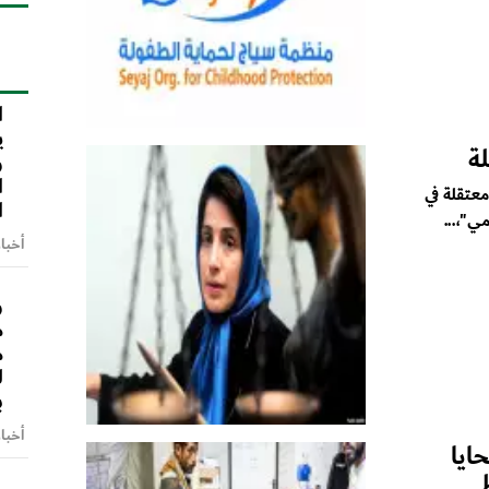
ا
ا
ي
ة
و
ا
عتقلة في
ا
ي"،...
أخبا
و
م
م
ل
ب
أخبا
ايا