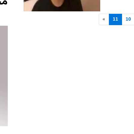
مج
»
11
10