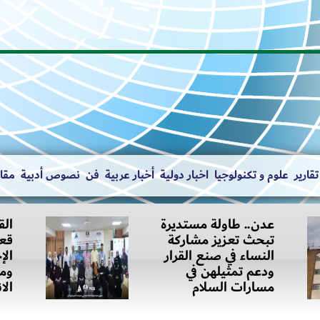
تقارير
علوم و تكنولوجيا
اخبار دولية
أخبار عربية
فن
نصوص أدبية
مقال
عدن.. طاولة مستديرة
الق
تبحث تعزيز مشاركة
قعط
النساء في صنع القرار
الإ
ودعم تمثيلهن في
ومح
مسارات السلام
الا