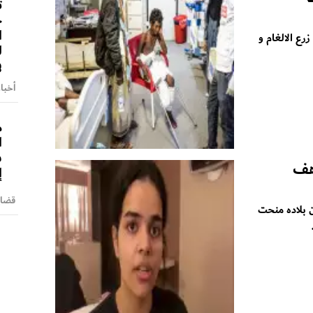
ت
ج
ا
رع الالغام و
ل
ف
أخبا
م
ا
ش
رهف
إ
قضايا
ن بلاده منحت