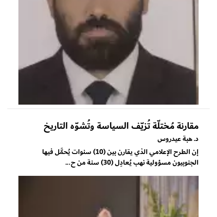
مقارنة مُختلّة تُزيّف السياسة وتُشوّه التاريخ
د. هبة عيدروس
إن الطرح الإعلامي الذي يقارن بين (10) سنوات يُحمَّل فيها
الجنوبيون مسؤولية نهب يُعادِل (30) سنة من ح...