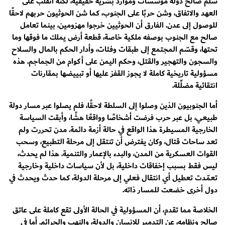
سُلِّم صالح دولة مؤسسات وموارد بشرية حقيقية، لكنه انقلب على
العهد والاتفاق، وشن حربًا على الجنوب، كما شن الحوثيون حربهم لاحقًا
للوصول إلى عدن. الفارق أن الحوثيين خرجوا مهزومين، بينما تعامل
صالح مع الجنوب بوصفه ملكية خاصة، قطعة أرض يملك ما فوقها وما
تحتها، وقسّم المجتمع إلى طبقات وفئات، وأدار الحكم بالمال والسلاح
والسجون والتهجير والقتل، وحكم اليمن على أكوام من الجماجم. هذه
مسؤولية تاريخية كاملة لا يجوز القفز عليها أو تبييضها بمقارنات
انتقائية مضلِّلة.
أما الجنوبيون الذين وصلوا إلى السلطة لاحقًا، فلم يصلوا عبر مسار دولة
طبيعي، بل عبر حرب فرضت أشخاصًا وواقعًا هشًا، وأبقت السياسة
الخارجية المسيطرة هذا الواقع في حالة أزمة دائمة. مدن تحررت ولم
تعد ساحات قتال، وكان يفترض أن تنتقل إلى مرحلة التطبيع، وسحب
القوات العسكرية من المدن، والبدء بالإعمار والتنمية. هذا لم يحدث،
ليس فقط بسبب إخفاقات داخلية، بل لأن سياسات داخلية وخارجية
تعمّدت تعطيل أي انتقال فعلي إلى مرحلة الدولة، كما حدث ويحدث في
دول أخرى خضعت للمسار ذاته.
الخلاصة مما تقدم، أن المسؤولية في الحالة الأولى تقع كاملة على عاتق
صالح ونظامه، عن التدمير للإنسان والدولة، والنهب والجرائم. أما في