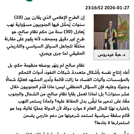
2026-01-27 23:16:52
إن الطرح الإعلامي الذي يقارن بين (10)
سنوات يُحمَّل فيها الجنوبيون مسؤولية نهب
يُعادِل (30) سنة من حكم نظام صالح، هو
طرح غير دقيق ومجحف، لأنه يقوم على مقارنة
مختلّة تتجاهل السياق السياسي والتاريخي
الحقيقي لما جرى ويجري.
د. هبة عيدروس
نظام صالح لم ينهَر بوصفه منظومة حكم، بل
أعاد إنتاج نفسه بأشكال متعددة. شبكات النفوذ، أدوات التحكم
بالمؤسسات، وآليات الفساد ما زالت قائمة وتُدير المشهد فعليًا، شمالًا
وجنوبًا. وعليه، فإن السؤال المنطقي ليس: ماذا قدّم الجنوبيون خلال
عشر سنوات؟ بل: لماذا تعمل بقايا نظام صالح، من الشمال والجنوب
معًا، على تدمير ما تبقّى بدل الحفاظ عليه؟ ولماذا يستمر النهب
باعتباره نهبًا للمال العام لا موارد دولة، لأن الدولة عمليًا غائبة، وما هو
قائم سلطة سياسية تستمد شرعيتها من دعم خارجي يضمن
استمرارها لا بناءها؟