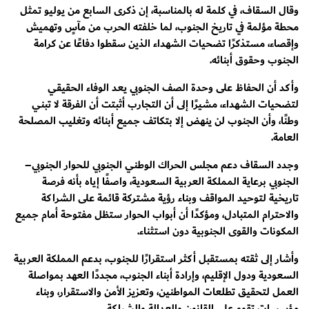
وقال السقاف، في كلمة له بالمناسبة، إن ذكرى السابع من يوليو تمثل
محطة مؤلمة في تاريخ الجنوب، لما خلفته الحرب من مآسٍ وتهميش
وإقصاء، مستذكرًا تضحيات الشهداء الذين سقطوا دفاعًا عن كرامة
الجنوب وحقوق أبنائه.
وأكد أن الحفاظ على وحدة الصف الجنوبي يعد الوفاء الحقيقي
لتضحيات الشهداء، مشيرًا إلى أن التجارب أثبتت أن الفرقة لا تبني
وطنًا، وأن الجنوب لن ينهض إلا بتكاتف جميع أبنائه وتغليب المصلحة
العامة.
وجدد السقاف دعم مجلس الحراك الوطني الجنوبي للحوار الجنوبي–
الجنوبي برعاية المملكة العربية السعودية، واصفًا إياه بأنه فرصة
تاريخية لتوحيد المواقف وبناء رؤية مشتركة قائمة على الشراكة
والاحترام المتبادل، ومؤكدًا أن أبواب الحوار ستظل مفتوحة أمام جميع
المكونات والقوى الجنوبية دون استثناء.
وأشار إلى ثقته بمستقبل أكثر استقرارًا للجنوب، بدعم المملكة العربية
السعودية ودول الإقليم، وإرادة أبناء الجنوب، مجددًا العهد بمواصلة
العمل لتحقيق تطلعات المواطنين، وتعزيز الأمن والاستقرار، وبناء
مؤسسات تقوم على القانون والعدالة والشراكة.