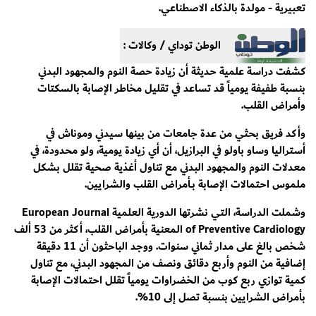
تعبيرية - مولدة بالذكاء الاصطناعي.
الوطن توداي / وكالات :
كشفت دراسة علمية حديثة أن زيادة حصة النوم والمجهود البدني
بنسبة طفيفة يومياً قد تساعد في تقليل مخاطر الإصابة بالسكتات
وأمراض القلب.
وأكد فريق بحثي من عدة جامعات من بينها سيدني وموناش في
أستراليا وساو باولو في البرازيل، أن أي زيادة يومية، ولو محدودة، في
معدلات النوم والمجهود البدني مع تناول أغذية صحية تقلل بشكل
ملموس احتمالات الإصابة بــأمراض القلب والشرايين.
وشملت الدراسة، التي نشرتها الدورية العلمية European Journal
of Preventive Cardiology المعنية بأمراض القلب، أكثر من 53 ألف
شخص بالغ على مدار ثماني سنوات. ووجد الباحثون أن 11 دقيقة
إضافية من النوم وأربع دقائق ونصف من المجهود البدني، مع تناول
كمية توازي ربع كوب من الخضراوات يومياً تقلل احتمالات الإصابة
بأمراض الشرايين بنسبة تصل إلى 10%.