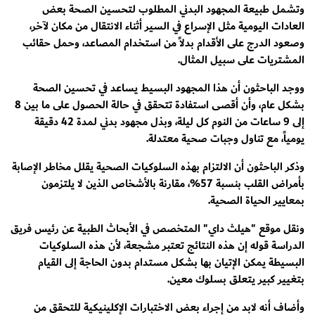
وتشمل طبيعة المجهود البدني المطلوب لتحسين الصحة بعض
العادات اليومية مثل الإسراع في السير أثناء الانتقال من مكان لآخر،
وصعود الدرج على الأقدام بدلاً من استخدام المصاعد، وحمل حقائب
المشتريات على سبيل المثال.
ووجد الباحثون أن هذا المجهود البسيط يساعد في تحسين الصحة
بشكل عام، وأن أقصى استفادة تتحقق في حالة الحصول على ما بين 8
إلى 9 ساعات من النوم كل ليلة، وبذل مجهود بدني لمدة 42 دقيقة
يومياً، مع تناول وجبات صحية معتدلة.
وذكر الباحثون أن الالتزام بهذه السلوكيات الصحية يقلل مخاطر الإصابة
بأمراض القلب بنسبة 57%، مقارنة بالأشخاص الذين لا يلتزمون
بمعايير الحياة الصحية.
ونقل موقع "هيلث داي" المتخصص في الأبحاث الطبية عن رئيس فريق
الدراسة قوله إن هذه النتائج تعتبر مشجعة، لأن هذه السلوكيات
البسيطة يمكن الإتيان بها بشكل مستدام بدون الحاجة إلى القيام
بتغيير كبير يتعلق بسلوك معين.
وأضاف أنه لابد من إجراء بعض الاختبارات الإكلينيكية للتحقق من