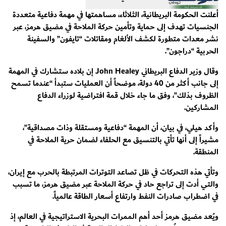
أعلنت الحكومة البريطانية، الثلاثاء، مساهمتها في مهمة دفاعية متعددة
الجنسيات تهدف إلى حماية وتأمين حركة الملاحة في مضيق هرمز، عبر
نشر معدات متطورة لكشف الألغام ومقاتلات “تايفون” والسفينة
الحربية “دراجون”.
وقال وزير الدفاع البريطاني John Healey إن بلاده ستشارك في المهمة
إلى جانب أكثر من 40 دولة، موضحاً أن العمليات ستبدأ “عندما تسمح
الظروف بذلك”، وفق ما جاء خلال قمة افتراضية لوزراء الدفاع
المشاركين.
وأكد هيلي، في بيان، أن المهمة “دفاعية ومستقلة وذات مصداقية”،
مشيراً إلى أنها تأتي بالتنسيق مع الحلفاء لضمان حرية الملاحة في
المنطقة.
وتأتي هذه التحركات في ظل تصاعد التوترات المرتبطة بالحرب مع إيران،
والتي أدت إلى تراجع حاد في حركة الملاحة عبر مضيق هرمز، ما تسبب
في اضطراب صادرات النفط وارتفاع أسعار الطاقة عالمياً.
ويُعد مضيق هرمز أحد أهم الممرات البحرية الاستراتيجية في العالم، إذ