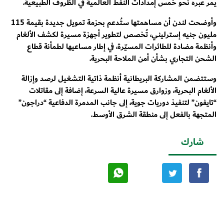
يمر عبره نحو خُمس إمدادات النفط العالمية في الظروف الطبيعية.
وأوضحت لندن أن مساهمتها ستُدعم بحزمة تمويل جديدة بقيمة 115
مليون جنيه إسترليني، تُخصص لتطوير أجهزة مسيرة لكشف الألغام
وأنظمة مضادة للطائرات المسيّرة، في إطار مساعيها لطمأنة قطاع
الشحن التجاري بشأن أمن الملاحة البحرية.
وستتضمن المشاركة البريطانية أنظمة ذاتية التشغيل لرصد وإزالة
الألغام البحرية، وزوارق مسيرة عالية السرعة، إضافة إلى مقاتلات
“تايفون” لتنفيذ دوريات جوية، إلى جانب المدمرة الدفاعية “دراجون”
المتجهة بالفعل إلى منطقة الشرق الأوسط.
شارك