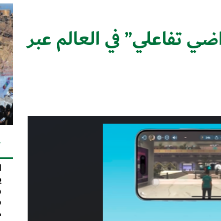
ضي تفاعلي” في العالم عبر
ك
ا
ي
و
و
م