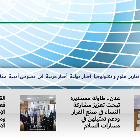
تقارير
علوم و تكنولوجيا
اخبار دولية
أخبار عربية
فن
نصوص أدبية
مقال
عدن.. طاولة مستديرة
الق
تبحث تعزيز مشاركة
قعط
النساء في صنع القرار
الإ
ودعم تمثيلهن في
ومح
مسارات السلام
الا