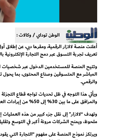
الوطن توداي / وكالات :
أعلنت منصة لالازار الرقمية، ومقرها دبي، عن إطلاق أ
تعريف تجربة التسوق عبر دمج التجارة الإلكترونية بال
المباشر مع المتسوقين وصناع المحتوى، بما يحول تج
والرقمي.
ويأتي هذا التوجه في ظل تحديات تواجه قطاع التجزئة
والمرافق على ما بين 30% إلى 50% من إيرادات العلامات التجارية، وفق بيانات السوق.
وتهدف “لالازار” إلى نقل جزء كبير من هذه العمليات
ملحوظ، ويمنح الشركات مرونة أكبر في التوسع وتقليل 
ويرتكز نموذج المنصة على مفهوم “التجارة التي يقوده