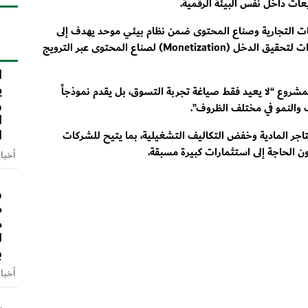
عات داخل نفس البيئة الرقمية.
تجمع بين العلامات التجارية وصناع المحتوى ضمن نظام بيئي موحد يهدف إلى
ا
تحويل التفاعل إلى عمليات بيع مباشرة، مع توفير أدوات لتحقيق الدخل (Monetization) لصناع المحتوى عبر الترويج
ا
ي
لمشروع “لا يعيد فقط صياغة تجربة التسوق، بل يقدم نموذجاً
و
ف والنمو في مختلف الظروف”.
ا
ا
اجر المادية وخفض التكاليف التشغيلية، بما يتيح للشركات
ن الحاجة إلى استثمارات كبيرة مسبقة.
أخبا
و
م
م
ل
ب
أخبا