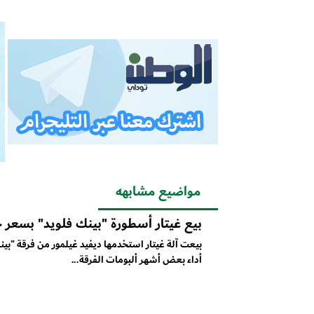
مواضيع مشابهه
بيع غيتار أسطورة "بينك فلويد" بسعر خ
بيعت آلة غيتار استخدمها ديفيد غيلمور من فرقة "بين
أداء بعض أشهر ألبومات الفرقة...