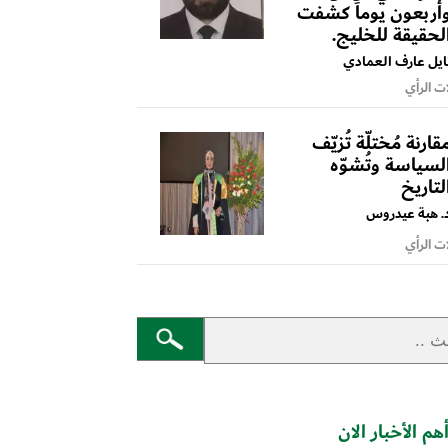
أربعون يوماً كشفت
لحقيقة للخليج.
ايل عارف العمادي
ت الرأي
قارنة مُختلّة تُزيّف
لسياسة وتُشوّه
لتاريخ
. هبة عيدروس
ت الرأي
هم الأخبار الان