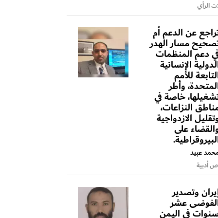
ت الرأي
راجع عن الدعم أم
صحيح مسار الهدر
ي دعم المنظمات
لدولية الإنسانية
لتابعة للأمم
لمتحدة، وأطر
شغيلها، خاصة في
ناطق النزاعات،
تقليل الازدواجية
القضاء على
لبيروقراطية.
حمد عبيد
 أدبية
يران وتصدير
لفوضى عشر
نوات في اليمن