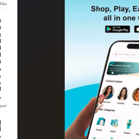
مقالا
ت
ت
ف
ا
ا
ا
ت
م
و
و
ا
م
نصوص
إ
ا
س