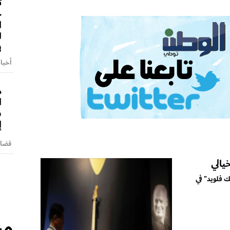
ت
ج
ا
ل
ف
أخبا
م
ا
ش
إ
قضايا
يالي
ك فلويد" في
مج