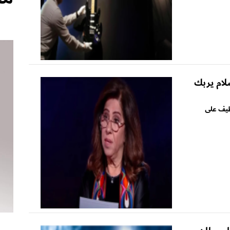
لام يربك
لطيف على