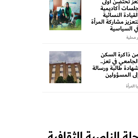
عز تحتضن أولى
لسات أكاديمية
لقيادة النسائية
تعزيز مشاركة المرأة
ي السياسية
ر محلية
ن ذاكرة السكن
لجامعي في تعز..
هادة طالبة ورسالة
لى المسؤولين
 المرأة
لة الناصية الثقافية