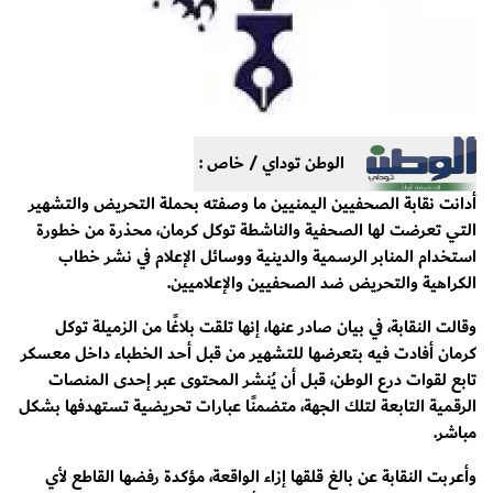
الوطن توداي / خاص :
أدانت نقابة الصحفيين اليمنيين ما وصفته بحملة التحريض والتشهير
التي تعرضت لها الصحفية والناشطة توكل كرمان، محذرة من خطورة
استخدام المنابر الرسمية والدينية ووسائل الإعلام في نشر خطاب
الكراهية والتحريض ضد الصحفيين والإعلاميين.
وقالت النقابة، في بيان صادر عنها، إنها تلقت بلاغًا من الزميلة توكل
كرمان أفادت فيه بتعرضها للتشهير من قبل أحد الخطباء داخل معسكر
تابع لقوات درع الوطن، قبل أن يُنشر المحتوى عبر إحدى المنصات
الرقمية التابعة لتلك الجهة، متضمنًا عبارات تحريضية تستهدفها بشكل
مباشر.
وأعربت النقابة عن بالغ قلقها إزاء الواقعة، مؤكدة رفضها القاطع لأي