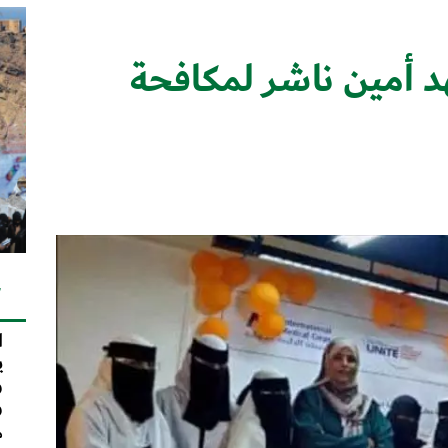
د أمين ناشر لمكافحة
ك
ا
ي
و
و
م