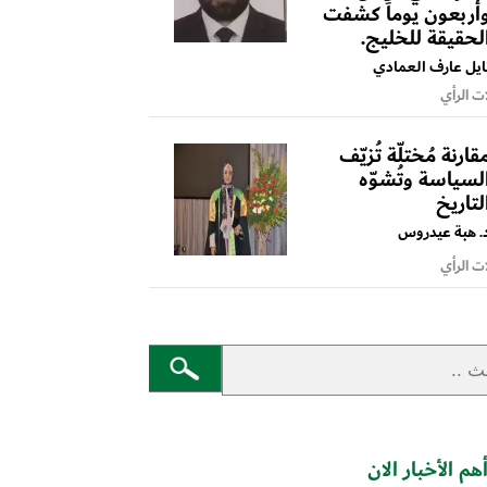
أربعون يوماً كشفت
لحقيقة للخليج.
ايل عارف العمادي
ت الرأي
قارنة مُختلّة تُزيّف
لسياسة وتُشوّه
لتاريخ
. هبة عيدروس
ت الرأي
هم الأخبار الان