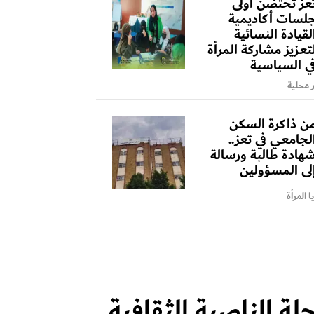
عز تحتضن أولى
لسات أكاديمية
لقيادة النسائية
تعزيز مشاركة المرأة
ي السياسية
ر محلية
ن ذاكرة السكن
لجامعي في تعز..
هادة طالبة ورسالة
لى المسؤولين
 المرأة
لة الناصية الثقافية