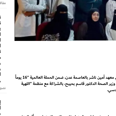
مقالا
ت
ت
ف
ا
ا
ا
ت
م
و
و
ا
نظمت وزارة الصحة العامة والسكان فعالية توعوية في معهد أمين ناشر بالعاصمة عدن، ضمن الحملة العالمية "16 يوماً
م
 وزير الصحة الدكتور قاسم بحيبح، بالشراكة مع منظمة "اللهية
نصوص
قدسي.
إ
ا
س