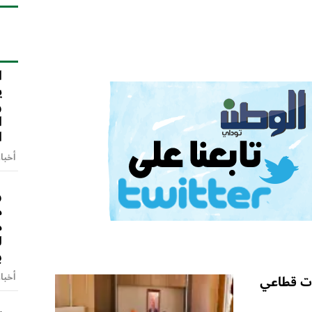
ا
ا
ي
و
ا
ا
أخبا
و
م
م
ل
ب
أخبا
ات قطاعي