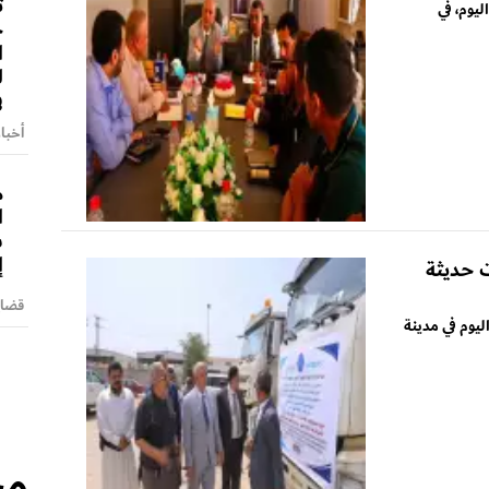
ت
يوم، في
ج
ا
ل
ف
أخبا
م
ا
ش
إ
 حديثة
قضايا
ليوم في مدينة
مج