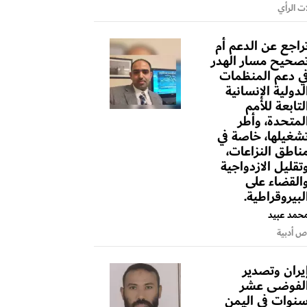
ت الرأي
راجع عن الدعم أم
صحيح مسار الهدر
ي دعم المنظمات
لدولية الإنسانية
لتابعة للأمم
لمتحدة، وأطر
شغيلها، خاصة في
ناطق النزاعات،
تقليل الازدواجية
القضاء على
لبيروقراطية.
حمد عبيد
 أدبية
يران وتصدير
لفوضى عشر
نوات في اليمن