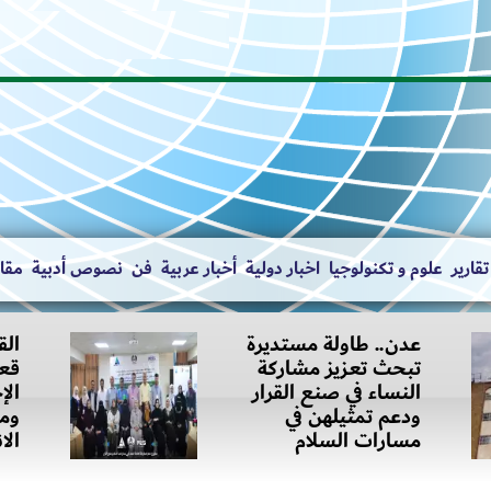
تقارير
علوم و تكنولوجيا
اخبار دولية
أخبار عربية
فن
نصوص أدبية
مقال
عدن.. طاولة مستديرة
الق
تبحث تعزيز مشاركة
قعط
النساء في صنع القرار
الإ
ودعم تمثيلهن في
ومح
مسارات السلام
الا