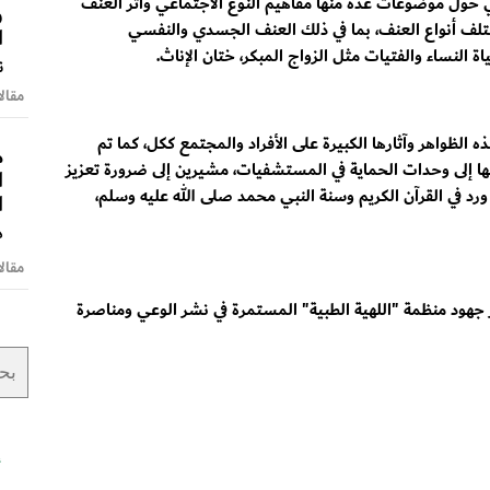
 حول موضوعات عدة منها مفاهيم النوع الاجتماعي وأثر العنف
و
تلف أنواع العنف، بما في ذلك العنف الجسدي والنفسي
ا
ة النساء والفتيات مثل الزواج المبكر، ختان الإناث.
ن
مقالا
 الظواهر وآثارها الكبيرة على الأفراد والمجتمع ككل، كما تم
م
ا إلى وحدات الحماية في المستشفيات، مشيرين إلى ضرورة تعزيز
ا
ورد في القرآن الكريم وسنة النبي محمد صلى الله عليه وسلم،
ا
د
مقالا
ر جهود منظمة "اللهية الطبية" المستمرة في نشر الوعي ومناصرة
أ