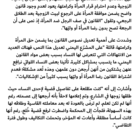
الزوجية وعدم احترام قرار المرأة وكرامتها، يعود لعدم وجود قانون
واضح يضمن موافقة المرأة على الرجوع لبيت الزوجية بعد الطلاق
الرجعي، وتقول "القانون في صف الرجل ضد المرأة، إذ نص على أن
الرجعة تصح بدون رضا المرأة أو وليّها".
وشددت على أهمية تعديل نصوص القانون بما يضمن حق المرأة
وكرامتها، قائلة "على المشرّع اليمني تعديل هذا النص، فهناك العديد
من الانتهاكات التي تتعرض لها النساء بسبب بعض مواد القانون
اليمني، ما يتسبب بمشاكل كثيرة. تأتينا بعض النساء اللواتي نرافِع
عنهن يشتكين من أنهن أُرجعن دون علمهن، وهذه تُعد مشكلة؛ فعدم
اشتراط القانون رضا المرأة أو وليّها يسبب كثيراً من الإشكاليات".
وأشارت إلى أنه "كنت مطّلعة على تفاصيل قضية لإحدى النساء، حيث
طلقها زوجها في الشارع، وتم إعلامها لاحقاً بأنه أرجعها إلى عصمته، رغم
أنها لم تكن تعلم. لم ترضَ بالعودة له بعد معاملته القاسية وطلاقه لها
بهذه السهولة، فلجأت إلى المحكمة واضطرت لرفع قضية خُلع، رغم أنها
كانت أساساً مطلقة، وأعادت له المؤخر، وتحملت التكاليف وطول فترة
التقاضي".