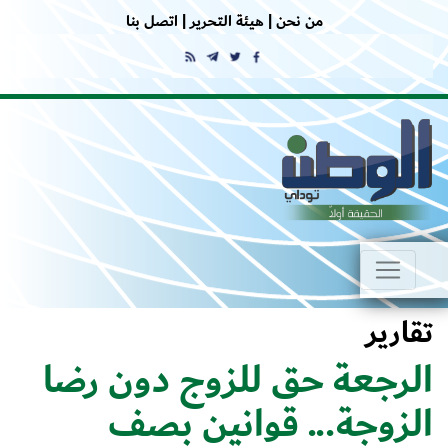
من نحن |
هيئة التحرير |
اتصل بنا
تقارير
الرجعة حق للزوج دون رضا
الزوجة... قوانين بصف