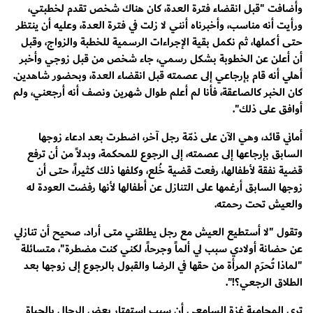
وأضافت "قبل انقضاء فترة العدة، كان هناك شخص تقدم لخطبتي،
ورأيت أنه مناسب، وأخبرناه أنني لا زلت في فترة العدة، وعليه أن ينتظر
حتى أكملها، ثم نكمل بقية الإجراءات الرسمية للخطبة والزواج، وقبل
أن أعلن عن الخطوبة بشكل رسمي، جاء شخص من قبل زوجي وأخبر
أهلي أنه قام بإرجاعي إلى عصمته قبل انقضاء العدة، وبحضور شاهدين.
كان الخبر كالصاعقة، فأنا لم أعلم طوال شهرين ونصف أنه أرجعني، ولم
أوافق على ذلك".
أماني قائد، وهي الآن على ذمّة رجل آخر، اضطرت بعد ادعاء زوجها
السابق بإرجاعها إلى عصمته، إلى الرجوع للمحكمة، وبدلاً من أن ترفع
قضية نفقة لأطفالها، رفعت قضية خُلع، وكلفها ذلك كثيراً، حتى أن
زوجها السابق أرغمها على التنازل عن أطفالها لأنها رفضت العودة له
والعيش تحت رحمته.
وتقول "لا أستطيع العيش مع رجل يطلقني متى أراد. صحيح أن تنازلي
عن حضانة أولادي سبب لي ألماً وجرحاً، لكني كنت مضطرة"، متسائلة
"لماذا تُحرَم المرأة من حقها في الرضا والقبول بالرجوع إلى زوجها بعد
الطلاق الرجعي؟!".
ترى المحامية
غزة السامعي
أن سبب استهتار بعض الرجال بالحياة