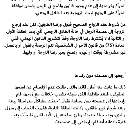
المرأة وكرامتها، إلى عدم وجود قانون واضح في اليمن يضمن موافقة
المرأة على الرجوع لبيت الزوجية بعد الطلاق الرجعي.
من شروط عقد الزواج الصحيح قبول ورضا الطرفين، لكن عند إرجاع
الزوجة إلى عصمة الرجل في حالة الطلاق الرجعي (أي بعد الطلقة الأولى
أو الثانية)، لا يُشترط رضا الزوجة، وفقاً لتشريع القانون اليمني، ففي
المادة (75) من قانون الأحوال الشخصية، تتم الرجعة بالقول أو بالفعل،
غير مشروطة بوقت أو غيره، وتصحّ بغير رضا الزوجة أو وليها.
أرجعها إلى عصمته دون رضاها
ذلك ما عانت منه
أماني قائد
، والتي طلبت عدم الإفصاح عن اسمها
الحقيقي، فبعد طلاقها، الذي سبقه نشوب خلافات مع زوجها، قام
بإرجاعها إلى عصمته دون رضاها، تقول "حدثت مشاكل متواصلة بيننا،
وبعد شجار كبير طلقني، وكانت الطلقة الثانية، فقررت الذهاب إلى منزل
والدي، وبدء حياة جديدة، وطيّ صفحته إلى الأبد، لكني تفاجأت بعد
فترة بادعائه أنه قام بإرجاعي إلى عصمته".