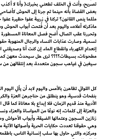
تصريح، وأنت في الخلف تطعني بخبرك( وأنا لا أكذب
بعض القضاة بأنه حينما تم جرنا إلى الحوش كأضاحي أ
مثلما ينص القانون؟ تركنا في زريبة عفوا حظيرة عف
ماذكرته أعلاه،،، واليوم بعد أن فُتحت أبواب الحو
وتحررنا عقب اتصال، أضح فصل المعاناة المسطورة تل
تسمية، وصارت عذابات النساء والرجال المنهوبة حق
إنعدام الكهرباء وانقطاع الماء. إن كنت أنا وصديقتي 
مطحونات، بسيطات؟؟؟؟ ترى هل سيحدث معهن كما حدث 
سيغبن في غياهب سجون متعددة، بعد إنتقالهن من س
كل اللواتي تظاهرن بالأمس واليوم لابد أن يأتي اليوم
بنفحات قدسية، وهو ينطلق من حناجرهن العزة والكرامة
الأدبية منذ قديم الزمان، فلا إبداع بلا معاناة كما قال
والعزلة إلى كلمات، إنه نوعًا من المواساة والعزاء و
زنازين السجون وعتماتها الضيقة، وأبواب الأحواش وصر
وهي حقوقنا تعددت حكايات الحرية وأصواتها الآتية 
ومركزه، والتي حاول بها سلب إنسانية الناس، باطقمه وس