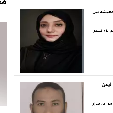
مج
معيشة بين
عم الذي نسمع
ليمن
دور من صراع