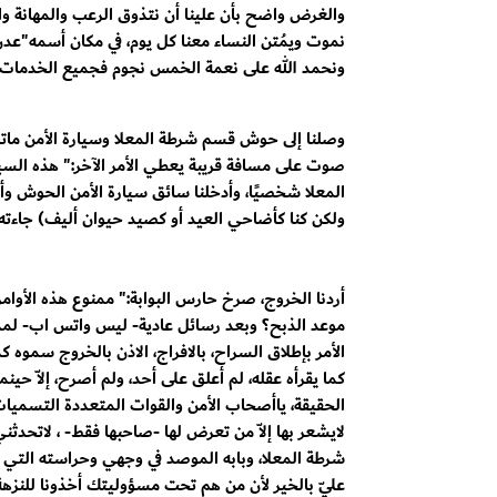
والغرض واضح بأن علينا أن نتذوق الرعب والمهانة والم
نموت ويمُتن النساء معنا كل يوم، في مكان أسمه"ع
ونحمد الله على نعمة الخمس نجوم فجميع الخدمات الاس
وصلنا إلى حوش قسم شرطة المعلا وسيارة الأمن ماتز
صوت على مسافة قريبة يعطي الأمر الآخر:" هذه السيا
المعلا شخصيًا، وأدخلنا سائق سيارة الأمن الحوش وأعطى
ولكن كنا كأضاحي العيد أو كصيد حيوان أليف) جاءته ه
أردنا الخروج، صرخ حارس البوابة:" ممنوع هذه الأوامر" 
موعد الذبح؟ وبعد رسائل عادية- ليس واتس اب- لمدير
الأمر بإطلاق السراح، بالافراج، الاذن بالخروج سموه 
كما يقرأه عقله، لم أعلق على أحد، ولم أصرح، إلاّ حي
الحقيقة، ياأصحاب الأمن والقوات المتعددة التسميات
لايشعر بها إلاّ من تعرض لها -صاحبها فقط- ، لات
شرطة المعلا، وبابه الموصد في وجهي وحراسته التي لم
عليّ بالخير لأن من هم تحت مسؤوليتك أخذونا للنز