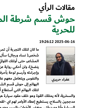
مقالات الرأي
حوش قسم شرطة المعلا
للحرية
2025-06-16 19:26:12
ما كان لتلك التجربة أن تمر 
شخص( نساء ورجال) سأل عني
المشاعر، حتى أولئك اللواتي
ينضخ)، ولن أحكي رواية عن 
وإجراءته وأرسم لوحة بأحرف 
والنفوس ويتعامل معهم على
عفراء حريري
البهائم إلى حوش قسم الشرط
لتلك البهائم التي أستطاع أ
والسخرية، لأنه يمتلك القوة وهو خلف مقود سيارة ه
مدججين بالسلاح، يستطيع إعطاء الأوامر لهم اي -لقط
السيارة وأنا وصديقتي وبعض الأخوات بالسير وهو خلفن