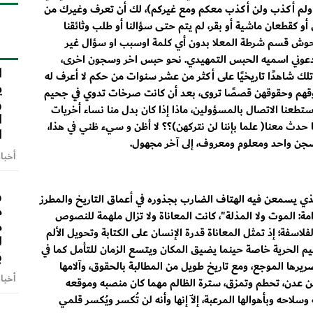
 ولم أكذب ولن أكذب معكم ومع غيركم)، لك أن تعرف وغيرك من
و كقطعان ماشية أو بقر، لم يتم حتى سؤالنا أو طلب وثائقنا
ا
وا حوش قسم شرطة المعلا بدون أي كلمة اوسبب او سؤال غير
ش ودعوني اسميه الحبس التمهيدي. نحو حبس اخر وسجون اخرى،
ا
ك شاهدًا تاريخيًا على أكثر من عشر سنوات من حكم لا أعرف له
ي
وقهم وحقوقهن قصصًا تروى، بعد أن كانت صرخات تدوي في جحيم
و
استطعنا الاتصال بالمسؤولين، ماذا إذا كان بدل منا نساء أخريات
ا
معنا( علما بإننا لن نتركهن)؟؟ لا أظن و سيء ظني في هذا،
ا
جن واحد ومعلوم ومعروف، إلى آخر مجهول.
أخبا
و
 الذي يسمعن فيه الهتاف الضارب بجذوره في أعماق التاريخ والمطرز
م
: الموت ولا المذلة"، كانت المعاناة ولا تزال ملهمة للنصوص
م
 الفلاسفة؛ إذ تمثل المعاناة قدرة الإنسان على الكتابة وتحويل الألم
ل
نسيم الحرية خاصة حينما يضيق المكان ويتسع الزمان للتأمل كما في
ب
يرها الموجع، ومع تاريخ طويل من المطالبة بالحقوق، وآلامها
أخبا
من عدن، تحطم وتمزق، سترة الظالم مهما كان منصبه وموقعه
لاحه وبأهوالها المرعبة، إلاّ إنها وأنه لن تُكسر ويُكسر قلمي