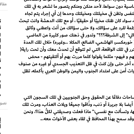
مقالا
اسية دون سواها. لأحد منكن ومنكم يتصور ما تشعر به في تلك
لنفس وتظن في مخيلتك ومخيلتك وحدها إن أي إجراء يتم تجاه
ت
سواء كان ظنك مخيبًا أو حقيقيًا ، أو مع تلك الدهشة وانت تبحث
ت
مة للرد على سؤالك، ولا حتى سؤالك من أنت واعطني وثائق
ف
لي:" إلى الشرطة؟؟؟" وتدور في ذهنك صور كثيرة من الماضي
ا
ورمكسر، الهاشمي، الضالع، المكلا ...وغيره) خلال تلك المدة
ا
تكرر في تلك الواقعة، التي لم تتوقع أن تحدث معك وأن تحت راية(
ا
م و فيهم- مثلما يقولوا كلما مررت بهم أو ألتقيتهم - محض
ت
 شيء آخر حتى وإن كنت في ظل التعذيب الجسدي أو غيره من صنوف
م
ت أمن على امتداد الجنوب واليمن والوطن العربي بأكمله، تظل
و
و
ا
م
احات دفاعًا عن الحقوق وحق الجنوبيين في تلك السجون التي
نصوص
أيضا بلا جريرة أو ذنب، وذُاقوا جميعًا ويلات العذاب، ومرت تلك
نها، وتسألت مع نفسي:" ماذا فعلت وصديقتي لكلُّ هذا؟، ونحن
إ
ا، وقد سمح بهذا المحافظ في لقاء بعض الأخوات معه...
ا
س