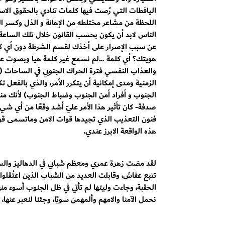
اليافطات التي رُصت فيها كلمات تنادي بالحقوق الاس
اللحظة من مشاعر مختلطه من الإهانة و الذل وكسر ا
الناس لابد أن يكون بحسب القانون خلال تلك الساعة، 
عن سبب الإصرار على أخذك لقسم الشرطة دون أي كل
هويتك؟ أي كلمة ...لم نسمع غير كلمة هيا وبصوت عا
والعذاب النفسي فترة الحراك الجنوبي في الساحات ( خ
الزمنية ومدى إمكانية أن يتكرر الأمر، والذي بالفعل 
الجنوب و أفراد أمن الجنوب وضباط الجنوب) لأنك منه
صدفة- كان تأثير هذا الأمر عليّ أشد وقعًا من أي
فنون التعذيب الذي تجيدها قوات الامن وماتسمى قوا
هذه الواقعة الابرز عندي.
لقد مضت زهرة عمري ومعظم شبابي في الدهاليز والس
تتبع عفاش، وقابلت العديد من الشباب الذين اعتُقلوا 
الحقبة، وجاءت وليتها لم تأتي في ظل الجنوب أسوء م
نحمل الآمنا والامهم وألمهمن سويًا، وجئنا لنعبر عنه