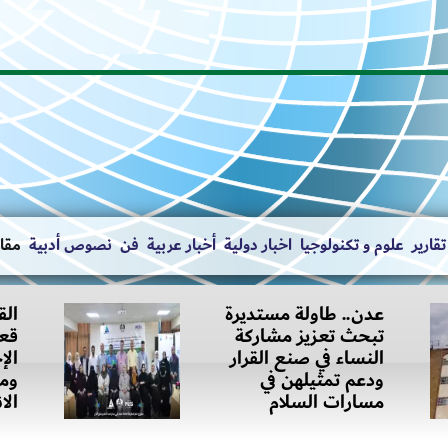
تقارير
علوم و تكنولوجيا
اخبار دولية
أخبار عربية
فن
نصوص أدبية
مقال
عدن.. طاولة مستديرة
الق
تبحث تعزيز مشاركة
قعط
النساء في صنع القرار
الإ
ودعم تمثيلهن في
ومح
مسارات السلام
الا