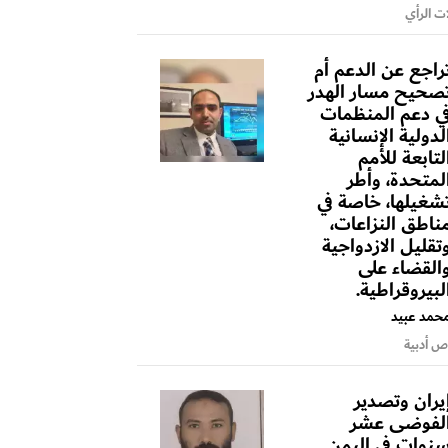
ت الرأي
راجع عن الدعم أم
صحيح مسار الهدر
ي دعم المنظمات
لدولية الإنسانية
لتابعة للأمم
لمتحدة، وأطر
شغيلها، خاصة في
ناطق النزاعات،
تقليل الازدواجية
القضاء على
لبيروقراطية.
حمد عبيد
 أدبية
يران وتصدير
لفوضى عشر
نوات في اليمن