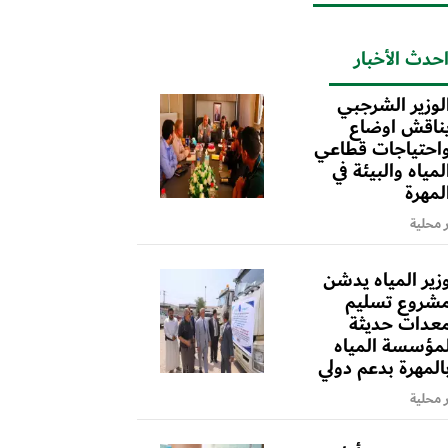
حدث الأخبار
لوزير الشرجبي
ناقش اوضاع
احتياجات قطاعي
لمياه والبيئة في
لمهرة
ر محلية
زير المياه يدشن
شروع تسليم
عدات حديثة
مؤسسة المياه
المهرة بدعم دولي
ر محلية