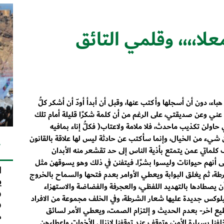
،،،، وقلمي التائق
هباء، دون أن أسجلها وأكتب عنها، وقبل أن أبدأ أودّ أن أشكر كلُّ
 وعن صديقتي، على الرغم من أن كلمة شكرًا قليلة أمام تلك
 حاولن تكذيب ماحدث، فلا ملامة ولاعتاب( فكلُّ إناء بمافيه
شيء من الخيال، وإنما سأكتب عن حادثة ليس لها علاقة بالقانون
ك
كلماتي عمن يتمتع بأذية الناس إلى حد تقشعر منه الأبدان
 أنهم حيوانات وليسوا بشرًا. فيتفنن في ذلك وهو يسوقهن مثل
ا
ة، ثم يغلق البوابة ويعطي الأوامر بعدم فتحها والسماح بالخروج
ي
ن يصطادها بالتهديد اللفظي، والعجرفة والفضاضة والاستهزاء
و
يلوكس جديدة عليها شعار الشرطة، وفي الخلف مجموعة من الافراد
و
يع اخر- بعدم الحديث و إلتزام الصمت، ويعطي الأمر لسائق
م
ا بسيارة الأمن، وتوقف عند توقفنا لإنزال الأخوات واعطاءهن