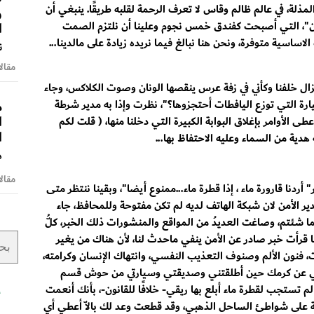
ذلة، في عالم ظالم وقاس لا تعرف الرحمة لقلبه طريقًا. ينبغي أن
و
ا
دن"، التي أصبحت كفندق خمس نجوم وعلينا أن نلتزم الصمت
اسية متوفرة، ونحن هنا نبالغ فيما نريده زيادة على مالدينا...
ن
مقالا
ال خلفنا وكأني في زفة عرس ينقصها الونان وصوت الكلاكس، وجاء
م
رة التي توزع اليافطات أحتجزوها؟"، نظرت وإذا به مدير شرطة
ا
 الأوامر بإغلاق البوابة الكبيرة التي دخلنا منها، ( قلت لكم
ا
دية من السماء وعليه الاحتفاظ بها...
د
مقالا
أردنا قارورة ماء ، إذا قطرة ماء...ممنوع أيضا"، وبقينا ننتظر متى
 الأمن لان شبكة الهاتف لديه لم تكن مفتوحة وللمحافظ، جاء
كما شئتم، وصاغت العديدُ من المواقع والمنشورات ذلك الخبر، كلُّ
نما قرأت خبر صادر عن الأمن ينفي ماحدث لنا، لأن هناك من يغير
، فنون الألم وصنوف التعذيب النفسي، وانتهاك الإنسان وكرامته،
حدثني عن كرمك حين أطلقتني وصديقتي وسيارتي من حوش قسم
 تستجب لقطرة ماء أبلع بها ريقي- خلافًا للقانون-، بأنك أنعمت
أ
هة على شواطئ الساحل الذهبي، وقد قطعت وعد لك بالاّ أعطي أي