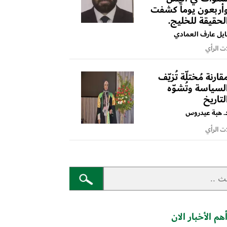
أربعون يوماً كشفت
لحقيقة للخليج.
ايل عارف العمادي
ت الرأي
قارنة مُختلّة تُزيّف
لسياسة وتُشوّه
لتاريخ
. هبة عيدروس
ت الرأي
هم الأخبار الان