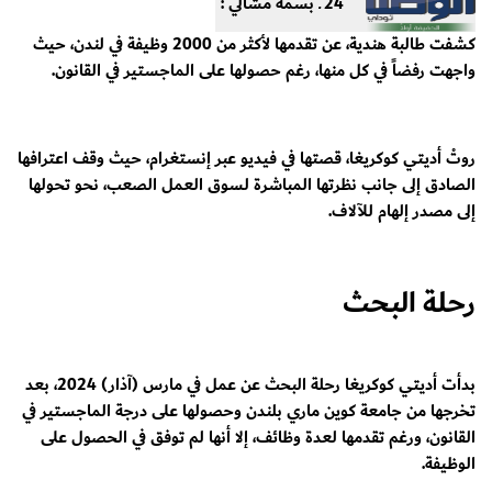
24 ـ بسمة مشالي :
كشفت طالبة هندية، عن تقدمها لأكثر من 2000 وظيفة في لندن، حيث
واجهت رفضاً في كل منها، رغم حصولها على الماجستير في القانون.
روتْ أديتي كوكريغا، قصتها في فيديو عبر إنستغرام، حيث وقف اعترافها
الصادق إلى جانب نظرتها المباشرة لسوق العمل الصعب، نحو تحولها
إلى مصدر إلهام للآلاف.
رحلة البحث
بدأت أديتي كوكريغا رحلة البحث عن عمل في مارس (آذار) 2024، بعد
تخرجها من جامعة كوين ماري بلندن وحصولها على درجة الماجستير في
القانون، ورغم تقدمها لعدة وظائف، إلا أنها لم توفق في الحصول على
الوظيفة.