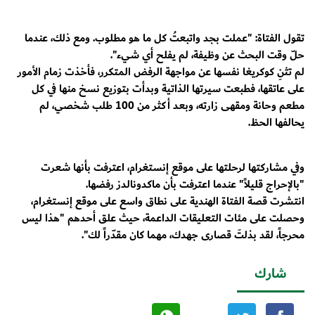
تقول الفتاة: "عملت بجد واتبعتُ كل ما هو مطلوب. ومع ذلك، عندما
حلّ وقت البحث عن وظيفة، لم يفلح أي شيء".
لم تثنِ كوكريغا نفسها عن مواجهة الرفض المتكرر، فأخذت زمام الأمور
على عاتقها، فطبعت سيرتها الذاتية وبدأت بتوزيع نسخ منها في كل
مطعم وحانة ومقهى زارته، وبعد أكثر من 100 طلب شخصي، لم
يحالفها الحظ.
وفي مشاركتها لرحلتها على موقع إنستغرام، اعترفت بأنها شعرت
"بالإحراج قليلاً" عندما اعترفت بأن ماكدونالدز رفضها.
انتشرت قصة الفتاة الهندية على نطاق واسع على موقع إنستغرام،
وحصلت على مئات التعليقات الداعمة، حيث علق أحدهم "هذا ليس
محرجاً، لقد بذلتَ قصارى جهدك، مهما كان مقدّراً لك".
شارك