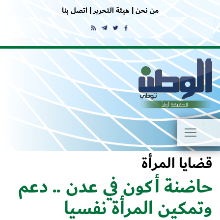
من نحن |
هيئة التحرير |
اتصل بنا
قضايا المرأة
حاضنة أكون في عدن .. دعم
وتمكين المرأة نفسيا