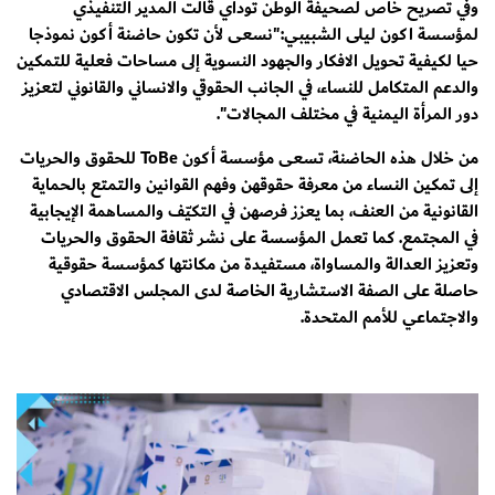
وفي تصريح خاص لصحيفة الوطن توداي قالت المدير التنفيذي
لمؤسسة اكون ليلى الشبيبي:"نسعى لأن تكون حاضنة أكون نموذجا
حيا لكيفية تحويل الافكار والجهود النسوية إلى مساحات فعلية للتمكين
والدعم المتكامل للنساء، في الجانب الحقوقي والانساني والقانوني لتعزيز
دور المرأة اليمنية في مختلف المجالات".
من خلال هذه الحاضنة، تسعى مؤسسة أكون ToBe للحقوق والحريات
إلى تمكين النساء من معرفة حقوقهن وفهم القوانين والتمتع بالحماية
القانونية من العنف، بما يعزز فرصهن في التكيّف والمساهمة الإيجابية
في المجتمع. كما تعمل المؤسسة على نشر ثقافة الحقوق والحريات
وتعزيز العدالة والمساواة، مستفيدة من مكانتها كمؤسسة حقوقية
حاصلة على الصفة الاستشارية الخاصة لدى المجلس الاقتصادي
والاجتماعي للأمم المتحدة.